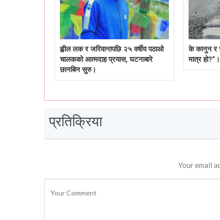
ह्वील लक र जरिवानापछि २५ वर्षीय पठाओ
के कानुन र 
चालकको आत्मदाह प्रयास, घटनाबारे
मात्र हो?”।
छानबिन सुरु।
प्रतिक्रिया
Your email ad