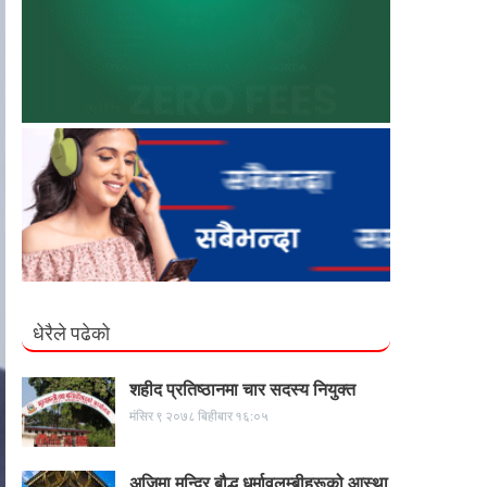
धेरैले पढेको
शहीद प्रतिष्ठानमा चार सदस्य नियुक्त
मंसिर ९ २०७८ बिहीबार १६:०५
अजिमा मन्दिर बौद्ध धर्मावलम्बीहरूको आस्था