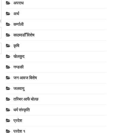
अपराध
अर्थ
कर्णाली
काठमाडौँ विशेष
कृषि
खेलकुद
गण्डकी
जन आवज बिशेष
जलवायु
तस्बिर आफै बोल्छ
धर्म संस्कृति
प्रदेश
प्रदेश १