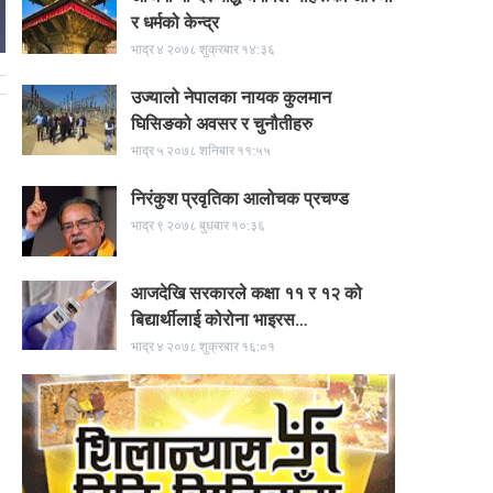
र धर्मको केन्द्र
भाद्र ४ २०७८ शुक्रबार १४:३६
उज्यालो नेपालका नायक कुलमान
घिसिङको अवसर र चुनौतीहरु
भाद्र ५ २०७८ शनिबार ११:५५
निरंकुश प्रवृतिका आलोचक प्रचण्ड
भाद्र ९ २०७८ बुधबार १०:३६
आजदेखि सरकारले कक्षा ११ र १२ को
बिद्यार्थीलाई कोरोना भाइरस…
भाद्र ४ २०७८ शुक्रबार १६:०१