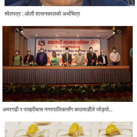
श्वेतपत्र : ओली शासनकालको अर्थचित्र
अमरगढी र पाख्रीबास नगरपालिकासँग काठमाडौंले जोड्यो…