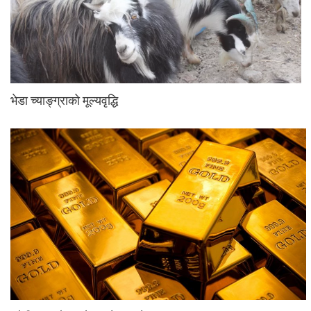
भेडा च्याङ्ग्राको मूल्यवृद्धि