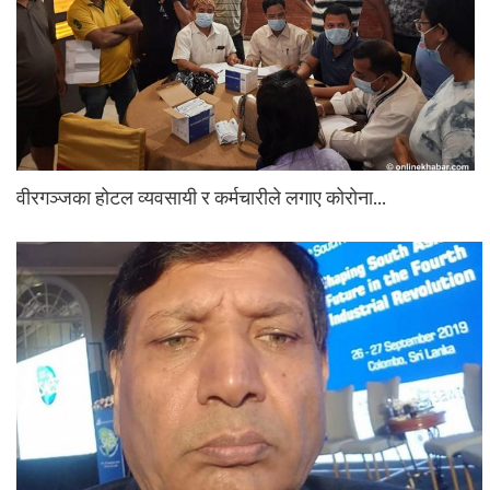
वीरगञ्जका होटल व्यवसायी र कर्मचारीले लगाए कोरोना…