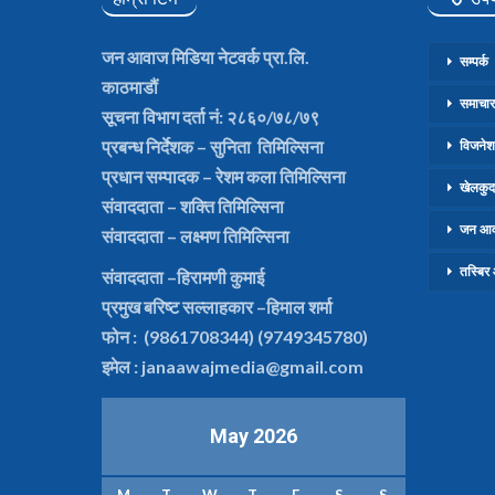
जन आवाज मिडिया नेटवर्क प्रा.लि.
सम्पर्क
काठमाडौं
समाचार
सूचना विभाग दर्ता नं: २८६०/७८/७९
प्रबन्ध निर्देशक
– सुनिता तिमिल्सिना
विजनेश
प्रधान सम्पादक
– रेशम कला तिमिल्सिना
खेलकुद
संवाददाता
– शक्ति तिमिल्सिना
जन आव
संवाददाता
– लक्ष्मण तिमिल्सिना
तस्बिर
संवाददाता –हिरामणी कुमाई
प्रमुख बरिष्ट सल्लाहकार
–हिमाल शर्मा
फोन : (9861708344) (9749345780)
इमेल : janaawajmedia@gmail.com
May 2026
M
T
W
T
F
S
S