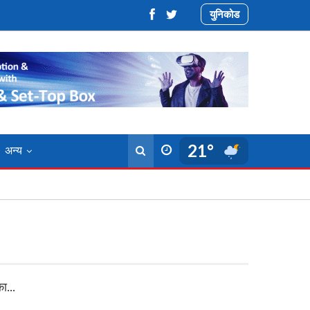
युनिकोड
21°
अन्य
कका…